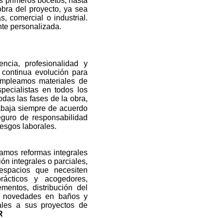
s primeros bocetos, hasta
obra del proyecto, ya sea
s, comercial o industrial.
te personalizada.
ncia, profesionalidad y
 continua evolución para
 Empleamos materiales de
pecialistas en todos los
odas las fases de la obra,
abaja siempre de acuerdo
eguro de responsabilidad
riesgos laborales.
amos reformas integrales
ón integrales o parciales,
espacios que necesiten
rácticos y acogedores,
mentos, distribución del
es, novedades en baños y
rales a sus proyectos de
R