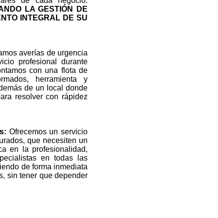
lares de cada negocio.
ANDO LA GESTIÓN DE
ENTO INTEGRAL DE SU
mos averías de urgencia
icio profesional durante
ontamos con una flota de
rmados, herramienta y
además de un local donde
ara resolver con rápidez
s:
Ofrecemos un servicio
urados, que necesiten un
ca en la profesionalidad,
specialistas en todas las
viendo de forma inmediata
es, sin tener que depender