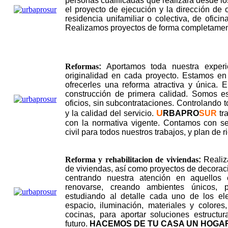
personas cualificadas que realizará desde lo
el proyecto de ejecución y la dirección de 
residencia unifamiliar o colectiva, de oficina
Realizamos proyectos de forma completamen
Reformas
:
Aportamos toda nuestra experie
originalidad en cada proyecto. Estamos en
ofrecerles una reforma atractiva y única.
construcción de primera calidad. Somos es
oficios, sin subcontrataciones. Controlando t
U
y la calidad del servicio.
RBAPRO
SUR
tr
con la normativa vigente. Contamos con s
civil para todos nuestros trabajos, y plan de 
Reforma y rehabilitacion de viviendas
:
Realiz
de viviendas, así como proyectos de decoraci
centrando nuestra atención en aquellos 
renovarse, creando ambientes únicos, p
estudiando al detalle cada uno de los ele
espacio, iluminación, materiales y color
cocinas, para aportar soluciones estructu
futuro.
HACEMOS DE TU CASA UN HOGA