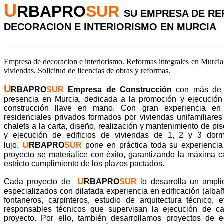
U
RBAPRO
SUR
SU EMPRESA DE RE
DECORACION E INTERIORISMO EN MURCIA
Empresa de decoracion e interiorismo. Reformas integrales en Murcia.
viviendas. Solicitud de licencias de obras y reformas.
U
RBAPRO
SUR
Empresa de Construcción
con más de 
presencia en Murcia, dedicada a la promoción y ejecución
construcción llave en mano. Con gran experiencia en
residenciales privados formados por viviendas unifamiliare
chalets a la carta, diseño, realización y mantenimiento de p
y ejecución de edificios de viviendas de 1, 2 y 3 dormi
U
lujo.
RBAPRO
SUR
pone en práctica toda su experienci
proyecto se materialice con éxito, garantizando la máxima ca
estricto cumplimiento de los plazos pactados.
U
Cada proyecto de
RBAPRO
SUR
lo desarrolla un ampli
especializados con dilatada experiencia en edificación (albañil
fontaneros, carpinteros, estudio de arquitectura técnico, e
responsables técnicos que supervisan la ejecución de c
proyecto. Por ello, también desarrollamos proyectos de e